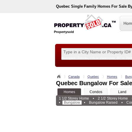
Quebec
Single Family Homes For Sale B
Hom
Propertysold
Examples:
Toronto, ON
or
Vancouver, BC
or
890
--!>
Canada
Quebec
Homes
Bung
Quebec Bungalow For Sal
Homes
Condos
Land
1 1/2 Storey Home
•
2 1/2 Storey Home
•
Bungalow
•
Bungalow Raised
•
Com