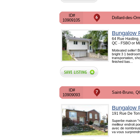
ID#
Dollard-des-Or
10909105
Bungalow F
64 Rue Hasting,
QC - FSBO or M
Motivated seller! 
bright 3 1 bedroom
transportation, sh
finished bas...
ID#
Saint-Bruno, Q
10909093
Bungalow F
191 Rue De Tont
Superbe maison "mo
meilleur endroit p
avec de nombreuse
va vous surprendr.