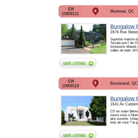
ID#
Montreal, QC
10909131
Bungalow F
2876 Rue Steepl
Superbe maison dan
Terrain priv? de 3
Inclusions dhaute
salles de bain. Id?a
ID#
Boisbriand, QC
10909119
Bungalow F
1641 Av. Carpen
Cl? en main! Bien
saura vous s?duir
aire ouverte. Uniq
bois de rose ? la gr