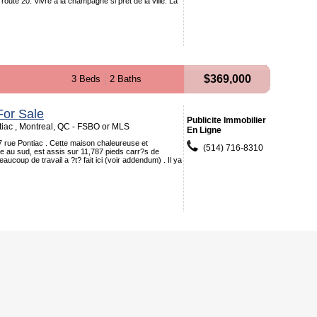
 route 20. Vivre a la champagne si pret de la ville. La
$369,000
3 Beds
2 Baths
or Sale
Publicite Immobilier
iac , Montreal, QC - FSBO or MLS
En Ligne
 rue Pontiac . Cette maison chaleureuse et
(514) 716-8310
ce au sud, est assis sur 11,787 pieds carr?s de
Beaucoup de travail a ?t? fait ici (voir addendum) . Il ya