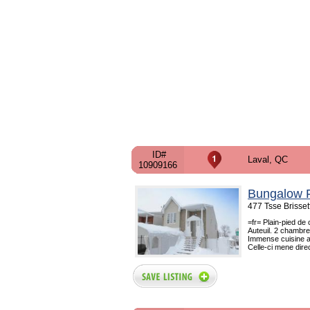
ID#
Laval, QC
10909166
Bungalow F
477 Tsse Brisset
=fr= Plain-pied de
Auteuil. 2 chambre
Immense cuisine av
Celle-ci mene direc