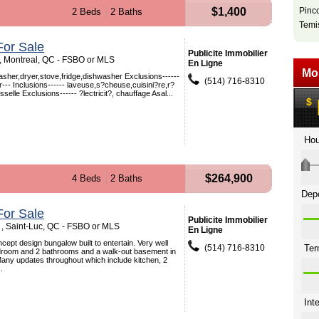
$1,400
Pinc
2 Beds
2 Baths
Temi
or Sale
Publicite Immobilier
, Montreal, QC - FSBO or MLS
En Ligne
washer,dryer,stove,fridge,dishwasher Exclusions------
(514) 716-8310
 fr--- Inclusions------ laveuse,s?cheuse,cuisini?re,r?
sselle Exclusions------ ?lectricit?, chauffage Asal...
$264,900
4 Beds
2 Baths
or Sale
Publicite Immobilier
 , Saint-Luc, QC - FSBO or MLS
En Ligne
ept design bungalow built to entertain. Very well
(514) 716-8310
droom and 2 bathrooms and a walk-out basement in
 Many updates throughout which include kitchen, 2
.