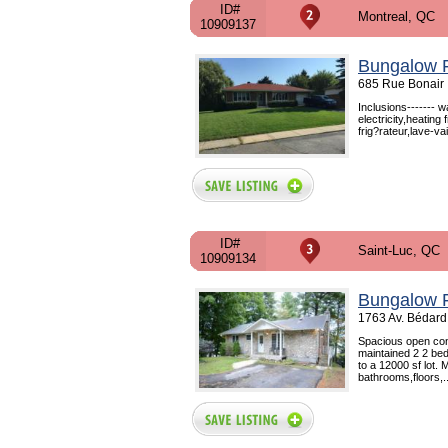
ID#
Montreal, QC
10909137
Bungalow F
685 Rue Bonair 
Inclusions------- 
electricity,heating
frig?rateur,lave-vai
ID#
Saint-Luc, QC
10909134
Bungalow F
1763 Av. Bédard
Spacious open conc
maintained 2 2 be
to a 12000 sf lot.
bathrooms,floors,..