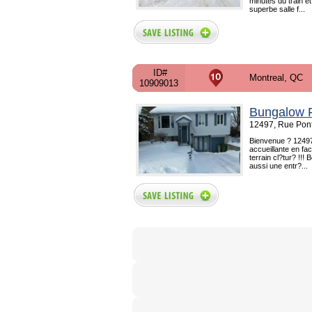
minutes du train et
superbe salle f...
ID#
Montreal, QC
10909013
Bungalow F
12497, Rue Pont
Bienvenue ? 12497
accueillante en fa
terrain cl?tur? !!! 
aussi une entr?...