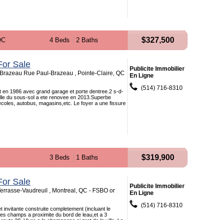
$327,500
QC
4 Beds
2 Baths
or Sale
Publicite Immobilier
Brazeau Rue Paul-Brazeau , Pointe-Claire, QC
En Ligne
(514) 716-8310
it en 1986 avec grand garage et porte dentree.2 s-d-
elle du sous-sol a ete renovee en 2013.Superbe
ecoles, autobus, magasins,etc. Le foyer a une fissure
$319,900
3 Beds
1 Baths
or Sale
Publicite Immobilier
errasse-Vaudreuil , Montreal, QC - FSBO or
En Ligne
(514) 716-8310
t invitante construite completement (incluant le
es champs a proximite du bord de leau,et a 3