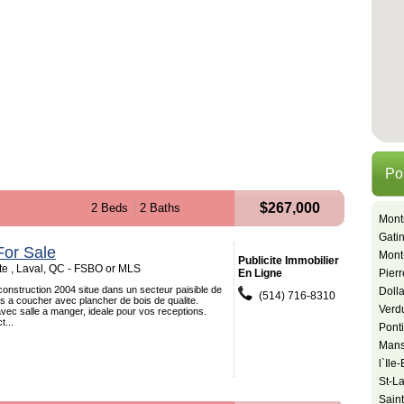
Po
$267,000
2 Beds
2 Baths
Mont
Gati
or Sale
Mont
Publicite Immobilier
te , Laval, QC - FSBO or MLS
En Ligne
Pier
 construction 2004 situe dans un secteur paisible de
Doll
(514) 716-8310
s a coucher avec plancher de bois de qualite.
Verd
ec salle a manger, ideale pour vos receptions.
t...
Pont
Mansf
l`Ile
St-L
Sain