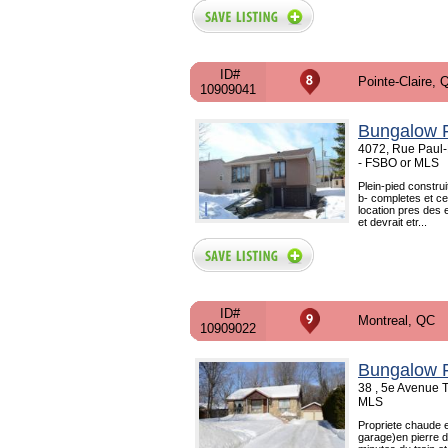
ID#
Pointe-Claire, 
10909041
Bungalow F
4072, Rue Paul-
- FSBO or MLS
Plein-pied constru
b- completes et c
location pres des 
et devrait etr...
ID#
Montreal, QC
10909022
Bungalow F
38 , 5e Avenue T
MLS
Propriete chaude e
garage)en pierre d