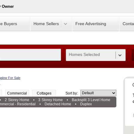
y Owner
e Buyers
Home Sellers
Free Advertising
Conta
Homes Selected
0
alow For Sale
e
Commercial
Cottages
Sort by:
•
2 Storey Home
•
3 Storey Home
•
Backsplit 3 Level Home
mercial - Residential
•
Detached Home
•
Duplex