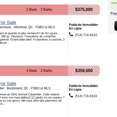
$375,000
2 Beds
2 Baths
or Sale
Publicite Immobilier
echase, , Montreal, QC - FSBO or MLS
En Ligne
s le quartier le plus recherch? de St-Lazare.
(514) 716-8310
7 386 pc. Plusieurs r?novations de compl?ter.
 gamme. Grand plain-pied: 4 chambres a coucher, 3
le po...
$359,000
4 Beds
2 Baths
or Sale
Publicite Immobilier
tier , Boisbriand, QC - FSBO or MLS
En Ligne
venue au 1641 avenue Carpentier. Cette maison
(514) 716-8310
e avec son haut plafond (12 pieds) et son espace ?
ue en son genre, elle vous offre des planchers de
a...