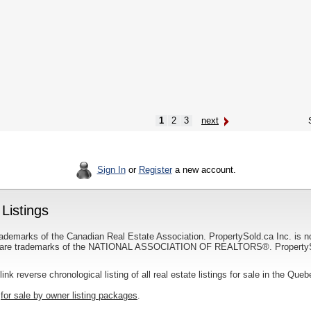
1
2
3
next
S
Sign In
or
Register
a new account.
Listings
ademarks of the Canadian Real Estate Association. PropertySold.ca Inc. is n
 trademarks of the NATIONAL ASSOCIATION OF REALTORS®. PropertySold.
link reverse chronological listing of all real estate listings for sale in the Que
r
for sale by owner listing packages
.