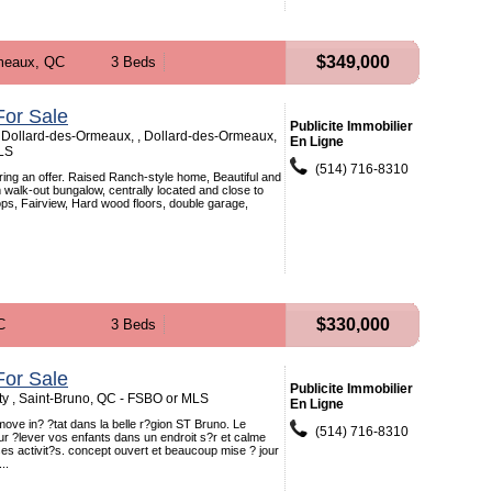
$349,000
meaux, QC
3 Beds
or Sale
Publicite Immobilier
 Dollard-des-Ormeaux, , Dollard-des-Ormeaux,
En Ligne
LS
(514) 716-8310
Bring an offer. Raised Ranch-style home, Beautiful and
 walk-out bungalow, centrally located and close to
ops, Fairview, Hard wood floors, double garage,
$330,000
C
3 Beds
or Sale
Publicite Immobilier
y , Saint-Bruno, QC - FSBO or MLS
En Ligne
ve in? ?tat dans la belle r?gion ST Bruno. Le
(514) 716-8310
our ?lever vos enfants dans un endroit s?r et calme
s activit?s. concept ouvert et beaucoup mise ? jour
..