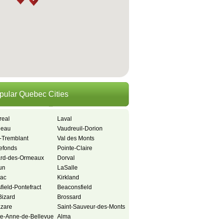
pular Quebec Cities
real
Laval
neau
Vaudreuil-Dorion
-Tremblant
Val des Monts
refonds
Pointe-Claire
ard-des-Ormeaux
Dorval
un
LaSalle
iac
Kirkland
ield-Pontefract
Beaconsfield
-Bizard
Brossard
azare
Saint-Sauveur-des-Monts
te-Anne-de-Bellevue
Alma